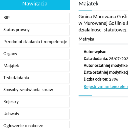
Nawigacja
Majątek
Gmina Murowana Goślin
BIP
w Murowanej Goślinie 
działalności statutowej.
Status prawny
Metryka
Przedmiot działania i kompetencje
Autor wpisu:
Organy
Data dodania:
25/07/202
Majątek
Autor ostatniej modyfikac
Data ostatniej modyfikacj
Tryb działania
Liczba odsłon:
2996
Rejestr zmian tego ele
Sposoby załatwiania spraw
Rejestry
Uchwały
Ogłoszenie o naborze