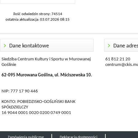
ilość odwiedzin strony: 74514
ostatnia aktualizacja: 03.07.2026 08:15
Dane kontaktowe
Dane adre
Siedziba Centrum Kultury i Sportu w Murowanej
61 812 21 20
Goślinie
centrum@ckis.mu
62-095 Murowana Goślina, ul. Mściszewska 10.
NIP: 777 17 90 446
KONTO: POBIEDZISKO-GOŚLIŃSKI BANK
SPÓŁDZIELCZY
16 9044 0001 0020 0200 0749 0001
Zamówienia publiczne
Deklaracja dostępności