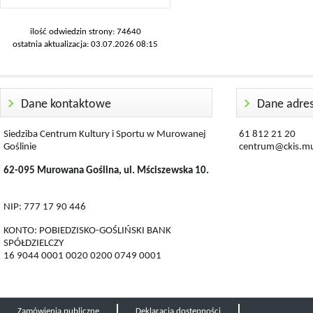
ilość odwiedzin strony: 74640
ostatnia aktualizacja: 03.07.2026 08:15
Dane kontaktowe
Dane adre
Siedziba Centrum Kultury i Sportu w Murowanej
61 812 21 20
Goślinie
centrum@ckis.mu
62-095 Murowana Goślina, ul. Mściszewska 10.
NIP: 777 17 90 446
KONTO: POBIEDZISKO-GOŚLIŃSKI BANK
SPÓŁDZIELCZY
16 9044 0001 0020 0200 0749 0001
Zamówienia publiczne
Deklaracja dostępności