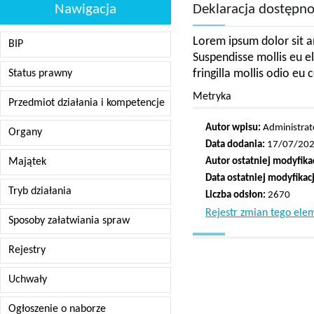
Nawigacja
Deklaracja dostępno
Lorem ipsum dolor sit am
BIP
Suspendisse mollis eu e
fringilla mollis odio eu c
Status prawny
Metryka
Przedmiot działania i kompetencje
Autor wpisu:
Administrat
Organy
Data dodania:
17/07/202
Majątek
Autor ostatniej modyfikac
Data ostatniej modyfikacj
Tryb działania
Liczba odsłon:
2670
Rejestr zmian tego ele
Sposoby załatwiania spraw
Rejestry
Uchwały
Ogłoszenie o naborze